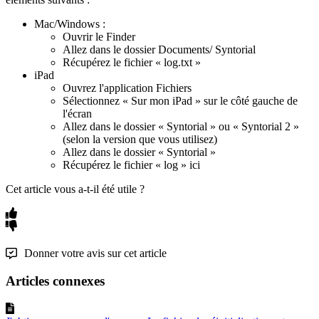
Mac
/
Windows
:
Ouvrir
le
Finder
Allez
dans
le
dossier
Documents
/
Syntorial
R
é
cup
é
rez
le
fichier
«
log
.
txt
»
iPad
Ouvrez
l
'
application
Fichiers
S
é
lectionnez
«
Sur
mon
iPad
»
sur
le
c
ô
t
é
gauche
de
l
'
é
cran
Allez
dans
le
dossier
«
Syntorial
»
ou
«
Syntorial
2
»
(
selon
la
version
que
vous
utilisez
)
Allez
dans
le
dossier
«
Syntorial
»
R
é
cup
é
rez
le
fichier
«
log
»
ici
Cet article vous a-t-il été utile ?
Donner votre avis sur cet article
Articles connexes