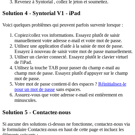
Revenez
à
Syntorial
,
collez
le
jeton
et
soumettez
.
Solution
4
-
Syntorial
V1
-
iPad
Voici
quelques
probl
è
mes
qui
peuvent
parfois
survenir
lorsque
:
Copiez
/
collez
vos
informations
.
Essayez
plut
ô
t
de
saisir
manuellement
votre
adresse
e
-
mail
et
votre
mot
de
passe
.
Utilisez
une
application
d
'
aide
à
la
saisie
de
mot
de
passe
.
Essayez
à
nouveau
de
saisir
votre
mot
de
passe
manuellement
.
Utiliser
un
clavier
connect
é
.
Essayez
plut
ô
t
le
clavier
virtuel
de
l
'
iPad
.
Utilisez
la
touche
TAB
pour
passer
du
champ
e
-
mail
au
champ
mot
de
passe
.
Essayez
plut
ô
t
d
'
appuyer
sur
le
champ
mot
de
passe
.
Votre
mot
de
passe
contient
-
il
des
espaces
?
R
é
initialisez
-
le
pour
un
mot
de
passe
sans
espaces
.
Assurez
-
vous
que
votre
adresse
e
-
mail
est
enti
è
rement
en
minuscules
.
Solution
5
-
Contactez
-
nous
Si
aucune
des
solutions
ci
-
dessus
ne
fonctionne
,
contactez
-
nous
via
le
formulaire
Contactez
-
nous
en
haut
de
cette
page
et
incluez
les
é
l
é
ments
suivants
: