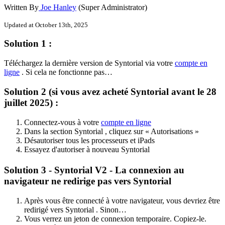
Written By
Joe Hanley
(Super Administrator)
Updated at October 13th, 2025
Solution
1
:
T
é
l
é
chargez
la
derni
è
re
version
de
Syntorial
via
votre
compte
en
ligne
.
Si
cela
ne
fonctionne
pas
…
Solution
2
(
si
vous
avez
achet
é
Syntorial
avant
le
28
juillet
2025
)
:
Connectez
-
vous
à
votre
compte
en
ligne
Dans
la
section
Syntorial
,
cliquez
sur
«
Autorisations
»
D
é
sautoriser
tous
les
processeurs
et
iPads
Essayez
d
'
autoriser
à
nouveau
Syntorial
Solution
3
-
Syntorial
V2
-
La
connexion
au
navigateur
ne
redirige
pas
vers
Syntorial
Apr
è
s
vous
ê
tre
connect
é
à
votre
navigateur
,
vous
devriez
ê
tre
redirig
é
vers
Syntorial
.
Sinon
…
Vous
verrez
un
jeton
de
connexion
temporaire
.
Copiez
-
le
.