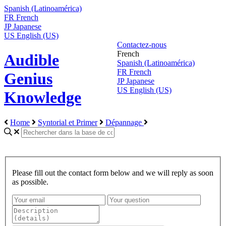
Spanish (Latinoamérica)
FR
French
JP
Japanese
US
English (US)
Contactez-nous
French
Audible
Spanish (Latinoamérica)
FR
French
Genius
JP
Japanese
US
English (US)
Knowledge
Home
Syntorial et Primer
Dépannage
Please fill out the contact form below and we will reply as soon
as possible.