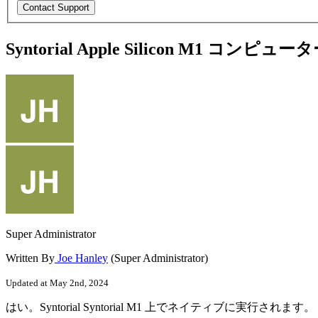
Syntorial Apple Silicon M1 コ
Super Administrator
Written By
Joe Hanley
(Super Administrator)
Updated at May 2nd, 2024
は
い
。
Syntorial
Syntorial
M1
上
で
ネ
イ
テ
ィ
ブ
に
実
行
さ
れ
ま
す
。