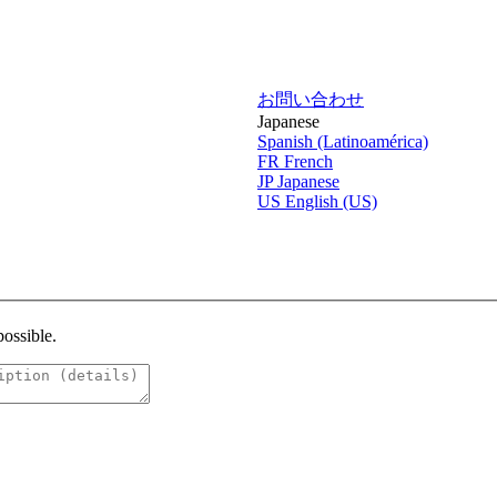
お問い合わせ
Japanese
Spanish (Latinoamérica)
FR
French
JP
Japanese
US
English (US)
possible.