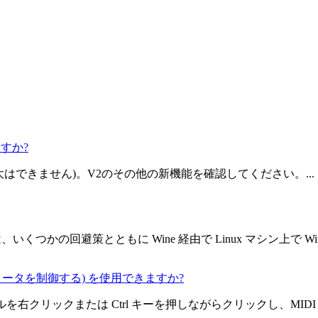
すか?
拡大はできません)。V2のその他の新機能を確認してください。...
つかの回避策とともに Wine 経由で Linux マシン上で Wind
セのパラメータを制御する) を使用できますか?
ールを右クリックまたは Ctrl キーを押しながらクリックし、MIDI Lear