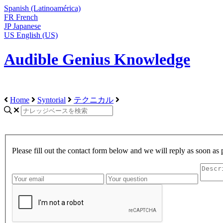
Spanish (Latinoamérica)
FR
French
JP
Japanese
US
English (US)
Audible Genius Knowledge
Home
Syntorial
テクニカル
Please fill out the contact form below and we will reply as soon as 