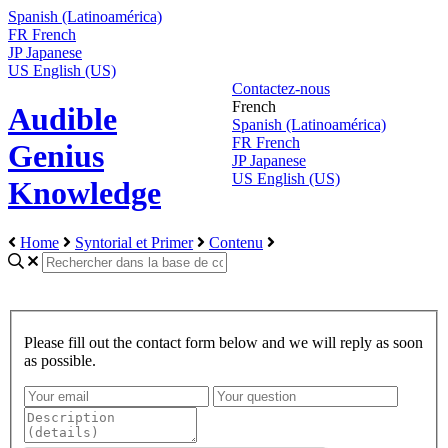
Spanish (Latinoamérica)
FR
French
JP
Japanese
US
English (US)
Contactez-nous
French
Audible
Spanish (Latinoamérica)
FR
French
Genius
JP
Japanese
US
English (US)
Knowledge
Home
Syntorial et Primer
Contenu
Please fill out the contact form below and we will reply as soon
as possible.