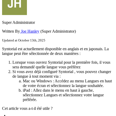
Super Administrator
Written By
Joe Hanley
(Super Administrator)
Updated at October 13th, 2025
Syntorial
est
actuellement
disponible
en
anglais
et
en
japonais
.
La
langue
peut
ê
tre
s
é
lectionn
é
e
de
deux
mani
è
res
:
Lorsque
vous
ouvrez
Syntorial
pour
la
premi
è
re
fois
,
il
vous
sera
demand
é
quelle
langue
vous
pr
é
f
é
rez
Si
vous
avez
d
é
j
à
configur
é
Syntorial
,
vous
pouvez
changer
de
langue
à
tout
moment
via
:
Mac
ou
Windows
:
Acc
é
dez
au
menu
Langues
en
haut
de
votre
é
cran
et
s
é
lectionnez
la
langue
souhait
é
e
.
iPad
:
Allez
dans
le
menu
en
haut
à
gauche
,
s
é
lectionnez
Langues
et
s
é
lectionnez
votre
langue
pr
é
f
é
r
é
e
.
Cet article vous a-t-il été utile ?