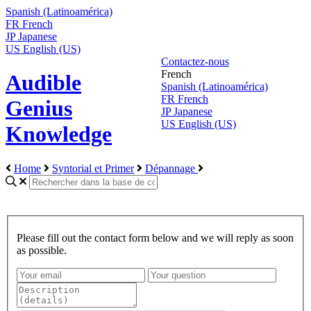
Spanish (Latinoamérica)
FR
French
JP
Japanese
US
English (US)
Contactez-nous
French
Audible
Spanish (Latinoamérica)
FR
French
Genius
JP
Japanese
US
English (US)
Knowledge
Home
Syntorial et Primer
Dépannage
Please fill out the contact form below and we will reply as soon
as possible.