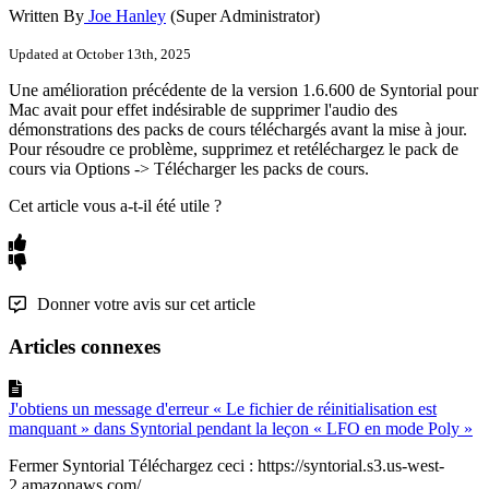
Written By
Joe Hanley
(Super Administrator)
Updated at October 13th, 2025
Une
am
é
lioration
pr
é
c
é
dente
de
la
version
1
.
6
.
600
de
Syntorial
pour
Mac
avait
pour
effet
ind
é
sirable
de
supprimer
l
'
audio
des
d
é
monstrations
des
packs
de
cours
t
é
l
é
charg
é
s
avant
la
mise
à
jour
.
Pour
r
é
soudre
ce
probl
è
me
,
supprimez
et
ret
é
l
é
chargez
le
pack
de
cours
via
Options
-
>
T
é
l
é
charger
les
packs
de
cours
.
Cet article vous a-t-il été utile ?
Donner votre avis sur cet article
Articles connexes
J'obtiens un message d'erreur « Le fichier de réinitialisation est
manquant » dans Syntorial pendant la leçon « LFO en mode Poly »
Fermer Syntorial Téléchargez ceci : https://syntorial.s3.us-west-
2.amazonaws.com/...