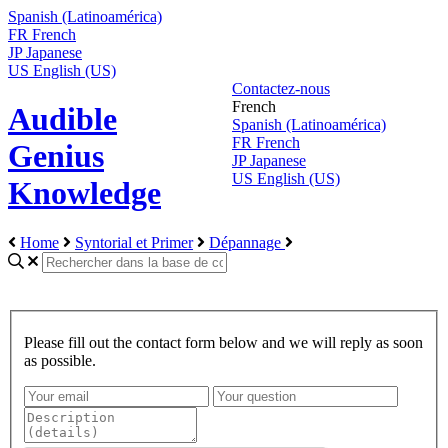
Spanish (Latinoamérica)
FR
French
JP
Japanese
US
English (US)
Contactez-nous
French
Audible
Spanish (Latinoamérica)
FR
French
Genius
JP
Japanese
US
English (US)
Knowledge
Home
Syntorial et Primer
Dépannage
Please fill out the contact form below and we will reply as soon
as possible.