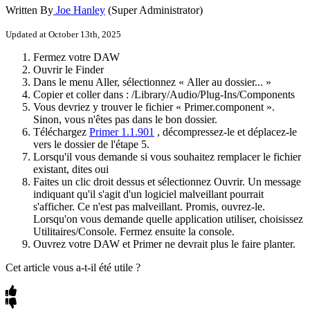
Written By
Joe Hanley
(Super Administrator)
Updated at October 13th, 2025
Fermez
votre
DAW
Ouvrir
le
Finder
Dans
le
menu
Aller
,
s
é
lectionnez
«
Aller
au
dossier
.
.
.
»
Copier
et
coller
dans
:
/
Library
/
Audio
/
Plug
-
Ins
/
Components
Vous
devriez
y
trouver
le
fichier
«
Primer
.
component
»
.
Sinon
,
vous
n
'
ê
tes
pas
dans
le
bon
dossier
.
T
é
l
é
chargez
Primer
1
.
1
.
901
,
d
é
compressez
-
le
et
d
é
placez
-
le
vers
le
dossier
de
l
'
é
tape
5
.
Lorsqu
'
il
vous
demande
si
vous
souhaitez
remplacer
le
fichier
existant
,
dites
oui
Faites
un
clic
droit
dessus
et
s
é
lectionnez
Ouvrir
.
Un
message
indiquant
qu
'
il
s
'
agit
d
'
un
logiciel
malveillant
pourrait
s
'
afficher
.
Ce
n
'
est
pas
malveillant
.
Promis
,
ouvrez
-
le
.
Lorsqu
'
on
vous
demande
quelle
application
utiliser
,
choisissez
Utilitaires
/
Console
.
Fermez
ensuite
la
console
.
Ouvrez
votre
DAW
et
Primer
ne
devrait
plus
le
faire
planter
.
Cet article vous a-t-il été utile ?